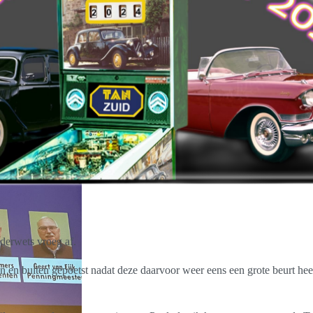
derwets vroeg af.
n en buiten gepoetst nadat deze daarvoor weer eens een grote beurt heef