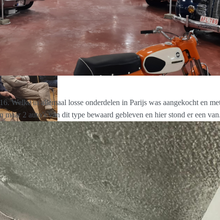
16. Welke in allemaal losse onderdelen in Parijs was aangekocht en met
n maar 2 auto’s van dit type bewaard gebleven en hier stond er een van