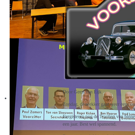
Door Geert van Eijk
Zondag, de wekker gaat weer eens ou
Eergisteren nog de Traction van binne
een jaar. Best wel spannend.