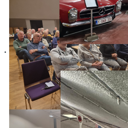
Mijn persoonlijke favoriet was een V
nieuwstaat was gerestaureerd.
Er ware