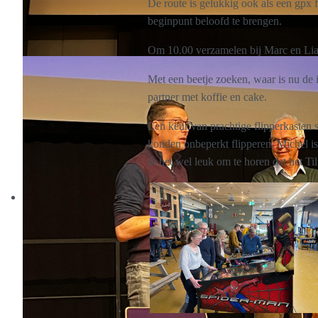
De route is gelukkig ook als een gpx 
beginpunt beloofd te brengen.
Om 10.00 verzamelen bij Marc en Lia
Met een beetje zoeken, waar is nu de 
partner met koffie en cake.
Een keur van prachtige flipperkasten 
konden onbeperkt flipperen. Michel is 
ik het wel leuk om te horen dat het Ti