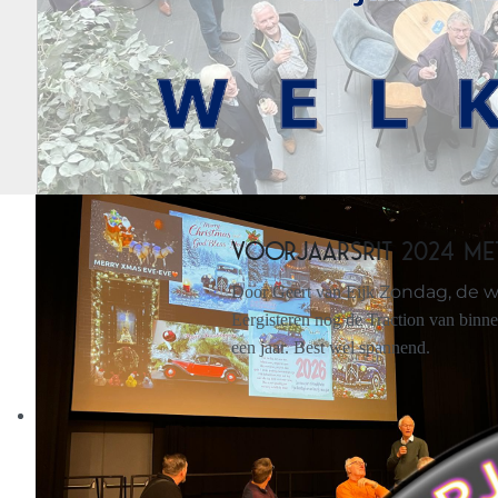
Voorjaarsrit 2024 met
Zondag, de w
Door Geert van Eijk
Eergisteren nog de Traction van binne
een jaar. Best wel spannend.