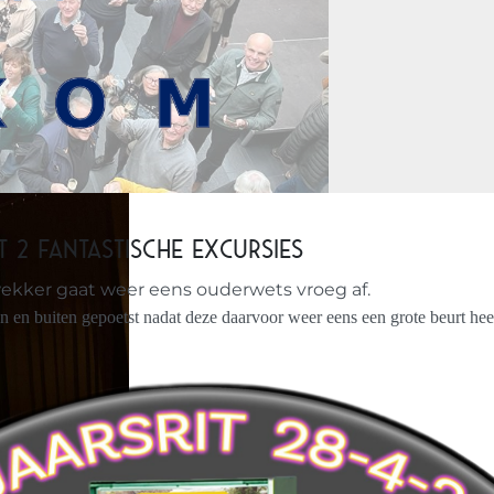
 2 fantastische excursies
ekker gaat weer eens ouderwets vroeg af.
n en buiten gepoetst nadat deze daarvoor weer eens een grote beurt heef