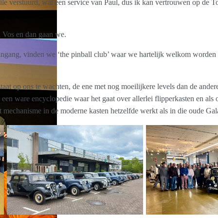
file verstuurd, wat een service van Paul, dus ik kan vertrouwen op de
 Vos en dan gaan we.
ingang, vinden we ‘the pinball club’ waar we hartelijk welkom worden 
staat op ons te wachten, de ene met nog moeilijkere levels dan de ander
een ware encyclopedie waar het gaat over allerlei flipperkasten en als 
lt mechanisme in de moderne kasten hetzelfde werkt als in die oude Gala